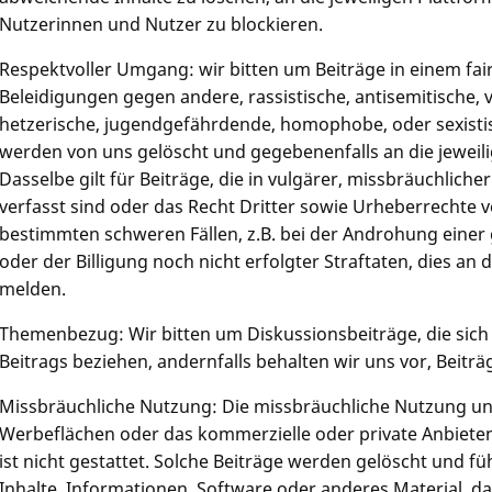
Nutzerinnen und Nutzer zu blockieren.
Respektvoller Umgang: wir bitten um Beiträge in einem fa
Beleidigungen gegen andere, rassistische, antisemitische,
hetzerische, jugendgefährdende, homophobe, oder sexistis
werden von uns gelöscht und gegebenenfalls an die jeweil
Dasselbe gilt für Beiträge, die in vulgärer, missbräuchliche
verfasst sind oder das Recht Dritter sowie Urheberrechte ve
bestimmten schweren Fällen, z.B. bei der Androhung einer
oder der Billigung noch nicht erfolgter Straftaten, dies an
melden.
Themenbezug: Wir bitten um Diskussionsbeiträge, die sich
Beitrags beziehen, andernfalls behalten wir uns vor, Beiträ
Missbräuchliche Nutzung: Die missbräuchliche Nutzung uns
Werbeflächen oder das kommerzielle oder private Anbiete
ist nicht gestattet. Solche Beiträge werden gelöscht und fü
Inhalte, Informationen, Software oder anderes Material, 